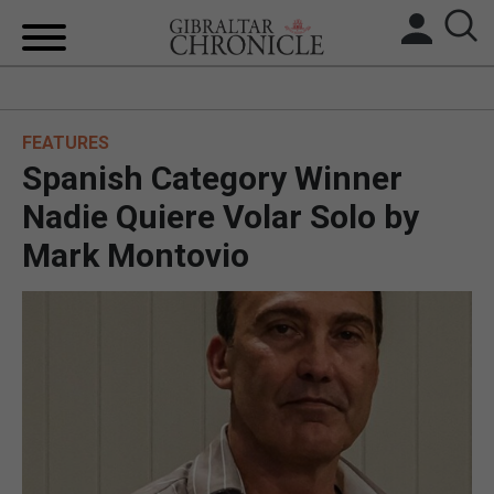
HOME
FEATURES
LOCAL NEWS
Spanish Category Winner
BREXIT
Nadie Quiere Volar Solo by
Mark Montovio
UK/SPAIN NEWS
FEATURES
SPORTS
OPINION & ANALYSIS
SUBSCRIBE