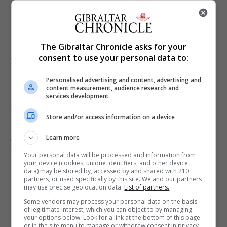
guardianas de mi felicidad. Cuanto lo extraño…
El aleteo repentino de una paloma me hizo volver al
presente.
The Gibraltar Chronicle asks for your
Acá sentado, contemplando las calles grises y
consent to use your personal data to:
desiertas desde mi ventana, era testigo de esta
Personalised advertising and content, advertising and
gran pandemia que cada día nos robaba a más y
content measurement, audience research and
services development
más de nuestros queridos abuelos. Esperaba cada
tarde, con la misma paciencia que cultivé de niño,
Store and/or access information on a device
que esta paloma solitaria y gris apareciera, nerviosa
Learn more
y un poco ingrata, para picotear los trocitos de pan
seco que le arrojaba, mientras recordaba el sonoro
Your personal data will be processed and information from
your device (cookies, unique identifiers, and other device
cielo pincelado de colores de los atardeceres de mi
data) may be stored by, accessed by and shared with 210
partners, or used specifically by this site. We and our partners
querida Caracas.
may use precise geolocation data.
List of partners.
Some vendors may process your personal data on the basis
El tiempo y la lucha, habían desviado mi rumbo.
of legitimate interest, which you can object to by managing
Había perdido el vínculo al ombligo de mi tierra, de
your options below. Look for a link at the bottom of this page
or in the site menu to manage or withdraw consent in privacy